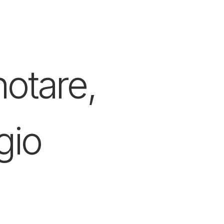
notare,
gio