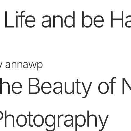
 Life and be 
y annawp
the Beauty of 
Photography