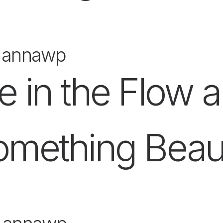
 annawp
e in the Flow 
omething Beaut