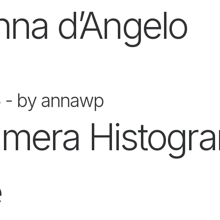
Anna d’Angelo
6
by annawp
Camera Histogr
e