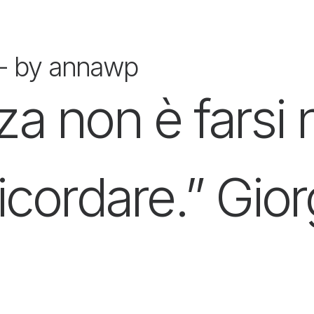
by annawp
za non è farsi 
ricordare.” Gior