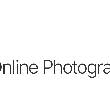
6
by annawp
nline Photogr