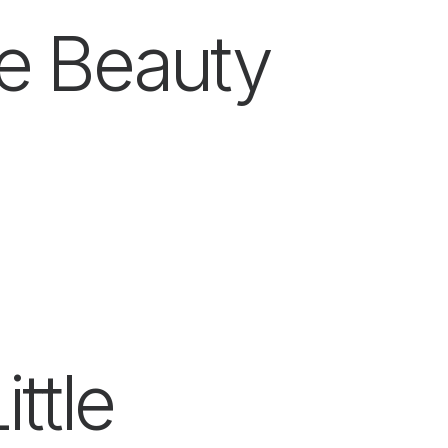
he Beauty
ttle