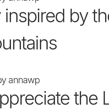
 inspired by t
ountains
by annawp
preciate the Li