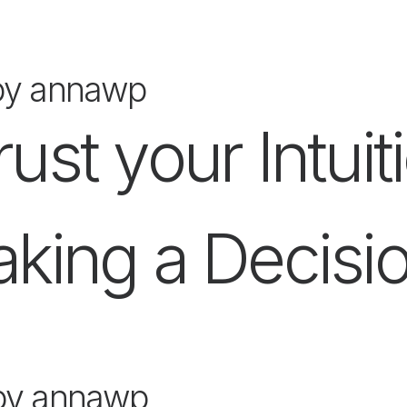
by annawp
ust your Intui
aking a Decisi
by annawp