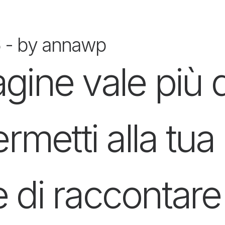
6
by annawp
ine vale più di
rmetti alla tua
di raccontare 